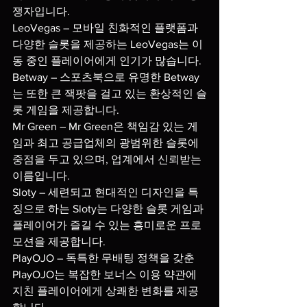
쟁자입니다.
LeoVegas – 모바일 친화적인 플랫폼과 
다양한 슬롯을 제공하는 LeoVegas는 이
동 중인 플레이어에게 인기가 많습니다.
Betway – 스포츠북으로 유명한 Betway
는 또한 큰 잭팟을 걸고 있는 환상적인 슬
롯 게임을 제공합니다.
Mr Green – Mr Green은 책임감 있는 게
임과 최고 공급업체의 광범위한 슬롯에 
중점을 두고 있으며, 업계에서 신뢰받는 
이름입니다.
Sloty – 세련되고 현대적인 디자인을 특
징으로 하는 Sloty는 다양한 슬롯 게임과 
플레이어가 즐길 수 있는 흥미로운 프로
모션을 제공합니다.
PlayOJO – 독특한 무배팅 정책을 갖춘 
PlayOJO는 복잡한 보너스 이용 약관에 
지친 플레이어에게 상쾌한 변화를 제공