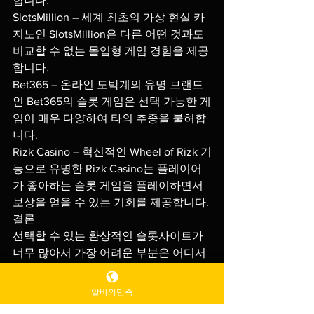
합니다.
SlotsMillion – 세계 최초의 가상 현실 카
지노인 SlotsMillion은 다른 어떤 것과도 
비교할 수 없는 몰입형 게임 경험을 제공
합니다.
Bet365 – 온라인 도박계의 유명 브랜드
인 Bet365의 슬롯 게임은 선택 가능한 게
임이 매우 다양하여 타의 추종을 불허합
니다.
Rizk Casino – 혁신적인 Wheel of Rizk 기
능으로 유명한 Rizk Casino는 플레이어
가 좋아하는 슬롯 게임을 플레이하면서 
보상을 얻을 수 있는 기회를 제공합니다.
결론
선택할 수 있는 환상적인 슬롯사이트가 
너무 많아서 가장 어려운 부분은 어디서
부터 시작해야 할지 결정하는 것입니다! 
다양한 게임, 관대한 보너스 또는 고유한 
알바의민족
기능이 있는 사이트를 찾고 있든, 온라인 