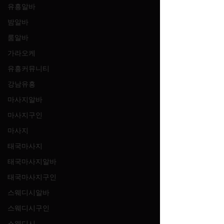
유흥알바
밤알바
룸알바
가라오케
유흥커뮤니티
강남유흥
마사지알바
마사지구인
마사지
태국마사지
태국마사지알바
태국마사지구인
스웨디시알바
스웨디시구인
스웨디시